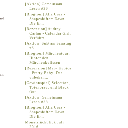
[Aktion] Gemeinsam
Lesen #39
[Blogtour] Alia Cruz -
Und
Shapeshifter: Dawn -
Die Er...
[Rezension] Audrey
Carlan - Calendar Girl:
Verführt
[Aktion] SuB am Samstag
#5
[Blogtour] Märchentour:
Hinter den
Märchenkulissen
[Rezension] Mary Kubica
- Pretty Baby: Das
dem
unbekan...
[Gewinnspiel] Selection,
Totenbraut und Black
Out
[Aktion] Gemeinsam
Lesen #38
[Blogtour] Alia Cruz -
Shapeshifter: Dawn -
Die Er...
Monatsrückblick Juli
2016