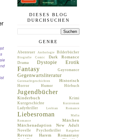
DIESES BLOG
DURCHSUCHEN
er
GENRE
gst
Abenteuer
Bilderbücher
Anthologie
es
Dark Romance
Biografie
Comic
sie
Dystopie
Erotik
Drama
und
Fantasy
Gayromance
Gegenwartsliteratur
ist
Historisch
Gutenachtgeschichten
Horror
Humor
Hörbuch
Jugendbücher
Kinderbuch
Krimi
Kurzgeschichte
Kurzroman
Ladythriller
Lesbian Romance
Liebesroman
Mafia
Märchen
Romance
Märchenadaption
New Adult
Novelle
Psychothriller
Ratgeber
Reverse Harem
Romantasy