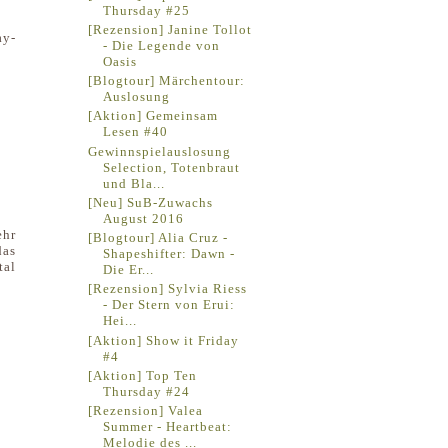
Thursday #25
[Rezension] Janine Tollot
y-
- Die Legende von
Oasis
[Blogtour] Märchentour:
Auslosung
[Aktion] Gemeinsam
Lesen #40
Gewinnspielauslosung
Selection, Totenbraut
und Bla...
[Neu] SuB-Zuwachs
August 2016
ehr
[Blogtour] Alia Cruz -
das
Shapeshifter: Dawn -
tal
Die Er...
[Rezension] Sylvia Riess
- Der Stern von Erui:
Hei...
[Aktion] Show it Friday
#4
[Aktion] Top Ten
Thursday #24
[Rezension] Valea
Summer - Heartbeat:
Melodie des ...