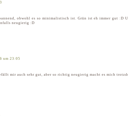
3
pannend, obwohl es so minimalistisch ist. Grün ist eh immer gut :D 
nfalls neugierig :D
16 um 23:05
ällt mir auch sehr gut, aber so richtig neugierig macht es mich trotz
4