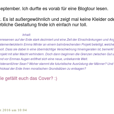
ptember. Ich durfte es vorab für eine Blogtour lesen.
ut. Es ist außergewöhnlich und zeigt mal keine Kleider od
bliche Gestaltung finde ich einfach nur toll.
Inhalt:
rreserven auf der Erde stark dezimiert und eine Zeit der Einschränkungen und An
Systementwicklerin Emma Winter an einem bahnbrechenden Projekt beteiligt, welch
oll. Dass sie dabei in eine übermächtige Verschwörung hineingeraten ist, bemerkt 
 Projekt mit aller Macht verhindern. Doch dann beginnen die Grenzen zwischen Gut 
d vor Emmas Augen eröffnet sich eine neue, unbekannte Welt.
istenanführer Sean? Woher stammt die futuristische Ausrüstung der Männer? Und 
chicksal der Erde ihren moralischen Grundsätzen zu entsagen?
e gefällt euch das Cover? :)
st 2016 um 10:04