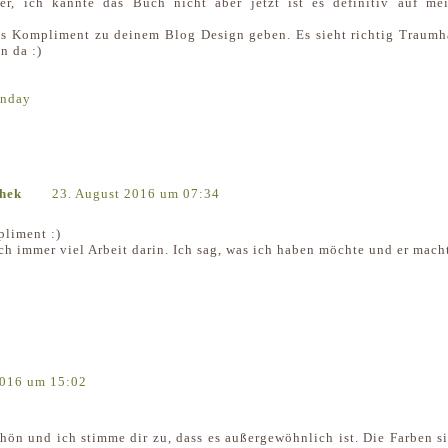
, ich kannte das Buch nicht aber jetzt ist es definitiv auf me
es Kompliment zu deinem Blog Design geben. Es sieht richtig Traumh
n da :)
onday
thek
23. August 2016 um 07:34
pliment :)
h immer viel Arbeit darin. Ich sag, was ich haben möchte und er mach
2016 um 15:02
chön und ich stimme dir zu, dass es außergewöhnlich ist. Die Farben s