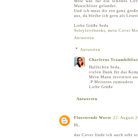
Wow was für ein schönes Cover
Wunschliste gelandet.
Und ich muss dir ein ganz groß
aus, da bleibe ich gern als Leseri
Liebe Grüße Seda
Soleylovebooks, mein Cover M
Antworten
Antworten
Charleens Traumbiblio
Hallöchen Seda,
vielen Dank für das Kom
Mein Mann investiert auc
:P Meistens zumindest.
Liebe Grüße
Antworten
Fluesternde Worte
22. August 
Hi,
das Cover finde ich auch sehr s