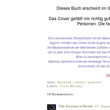
Dieses Buch erscheint im Se
Das Cover gefällt mir richtig g
Personen. Die far
Eine verheerende Ölkatastrophe hat die Wasse
beginnt. Inmitten des Chaos ist die toughe 
die Wasserbestände der Welt wieder auffüllen s
viel zu spät. Eine Gruppe Terroristen will das
Böse zu verschwimmen un
Welches Geheimnis hütet der wortkarge Terror
Emma bereit, für das S
Wi
share:
facebook |
twitter |
pinterest
Labels:
Cover Monday
10 Kommentare:
The Passion of Books
22. Augu