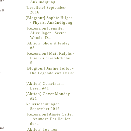
ine
Ankündigung
[Leseliste] September
aft
2016
[Blogtour] Sophie Hilger
- Physis: Ankündigung
[Rezension] Jennifer
Alice Jager - Secret
Woods: D...
[Aktion] Show it Friday
#5
[Rezension] Matt Ralphs -
Fire Girl: Gefährliche
S...
[Blogtour] Janine Tollot -
Die Legende von Oasis:
t
...
[Aktion] Gemeinsam
Lesen #41
[Aktion] Cover Monday
#21
Neuerscheinungen
September 2016
[Rezension] Aimée Carter
- Animox: Das Heulen
der ...
ind
[Aktion] Top Ten