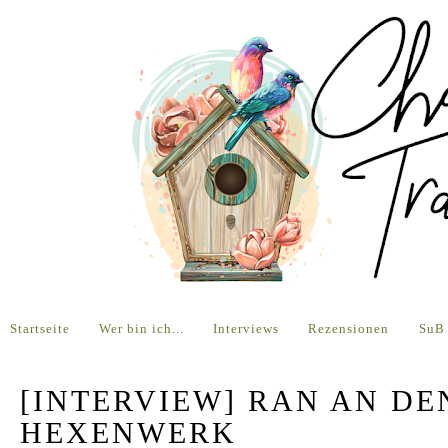
Startseite
Wer bin ich...
Interviews
Rezensionen
SuB
[INTERVIEW] RAN AN DEN
HEXENWERK