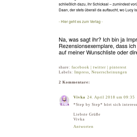
schließlich dazu, ihr Schicksal – zumindest v
Daan, der stets überall da auftaucht, wo Lucy i
- Hier geht es zum Verlag -
Na, was sagt ihr? Ich bin ja Imp
Rezensionsexemplare, dass ich 
auf meiner Wunschliste oder di
share:
facebook |
twitter |
pinterest
Labels:
Impress
,
Neuerscheinungen
2 Kommentare:
Vivka
24. April 2018 um 09:35
*Step by Step* hört sich intere
Liebste Grüße
Vivka
Antworten