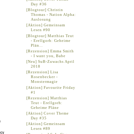
Day #36
[Blogtour] Christin
Thomas - Nation Alpha:
Auslosung
[Aktion] Gemeinsam
Lesen #90
[Blogtour] Matthias Teut
- Erellgorh: Geheime
Plän...
[Rezension] Emma Smith
- I want you, Babe
[Neu] SuB-Zuwachs April
2018
[Rezension] Lisa
Rosenbecker -
Monstermagie
[Aktion] Favourite Friday
#1
[Rezension] Matthias
Teut - Erellgorh:
Geheime Pläne
[Aktion] Cover Theme
Day #35
s
[Aktion] Gemeinsam
Lesen #89
ucy