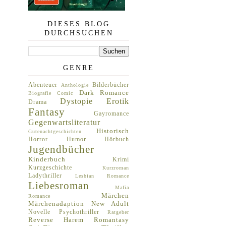
DIESES BLOG
DURCHSUCHEN
GENRE
Abenteuer
Bilderbücher
Anthologie
Dark Romance
Biografie
Comic
Dystopie
Erotik
Drama
Fantasy
Gayromance
Gegenwartsliteratur
Historisch
Gutenachtgeschichten
Horror
Humor
Hörbuch
Jugendbücher
Kinderbuch
Krimi
Kurzgeschichte
Kurzroman
Ladythriller
Lesbian Romance
Liebesroman
Mafia
Märchen
Romance
Märchenadaption
New Adult
Novelle
Psychothriller
Ratgeber
Reverse Harem
Romantasy