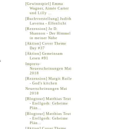
[Gewinnspiel] Emma
Wagner, Aimée Carter
und Lilly ...
[Buchvorstellung] Judith
Laverna - Elfenlicht
[Rezension] Jo D.
Shannon - Der Himmel
in meiner Nähe
[Aktion] Cover Theme
Day #37
[Aktion] Gemeinsam
Lesen #91
s
Impress-
Neuerscheinungen Mai
2018
[Rezension] Margit Ruile
- God's kitchen
Neuerscheinungen Mai
2018
[Blogtour] Matthias Teut
- Erellgorh: Geheime
Plän...
[Blogtour] Matthias Teut
- Erellgorh: Geheime
Plän...
[Aktion] Cover Theme