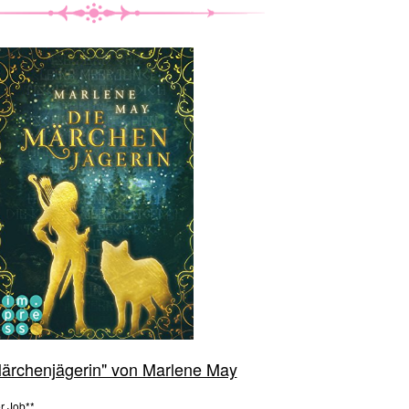
Märchenjägerin" von Marlene May
er Job**