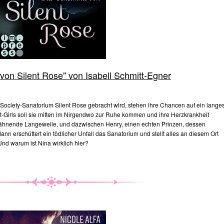
on Silent Rose" von Isabell Schmitt-Egner
Society-Sanatorium Silent Rose gebracht wird, stehen ihre Chancen auf ein lange
It-Girls soll sie mitten im Nirgendwo zur Ruhe kommen und ihre Herzkrankheit
st gähnende Langeweile, und dazwischen Henry, einen echten Prinzen, dessen
nn erschüttert ein tödlicher Unfall das Sanatorium und stellt alles an diesem Ort
Und warum ist Nina wirklich hier?