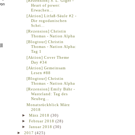
[Rezension] S. L. Giger -
von
Heart of power:
Erwachen...
[Aktion] Litfaß-Säule #2 -
Die rogodanischen
Schri...
[Rezension] Christin
Thomas - Nation Alpha
[Blogtour] Christin
ll
Thomas - Nation Alpha:
Tag 1
[Aktion] Cover Theme
Day #34
[Aktion] Gemeinsam
Lesen #88
[Blogtour] Christin
Thomas - Nation Alpha
[Rezension] Emily Bähr -
Wasteland: Tag des
Neubeg...
Monatsrückblick März
2018
►
März 2018
(30)
►
Februar 2018
(28)
►
Januar 2018
(30)
►
2017
(425)